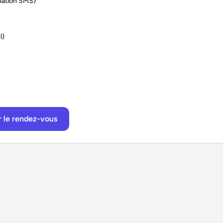
mation SMS)
l)
 le rendez-vous