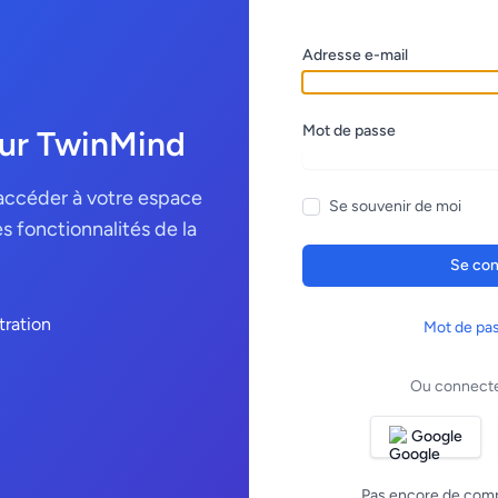
Adresse e-mail
Mot de passe
ur TwinMind
ccéder à votre espace
Se souvenir de moi
es fonctionnalités de la
Se con
Mot de pas
Ou connecte
Google
Pas encore de com