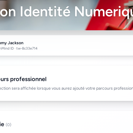
on Identité Numeriq
mmy Jackson
nMind ID · tw-8c33e714
urs professionnel
ection sera affichée lorsque vous aurez ajouté votre parcours profession
ie
(0)