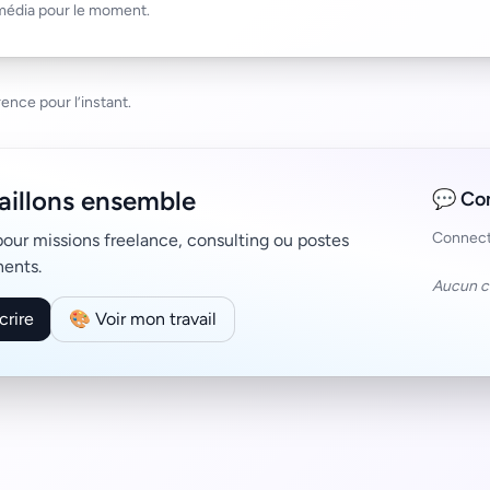
édia pour le moment.
ence pour l’instant.
aillons ensemble
💬 Co
Connect
pour missions freelance, consulting ou postes
ents.
Aucun c
crire
🎨 Voir mon travail