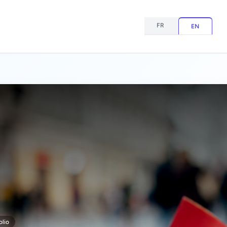
FR
EN
olio