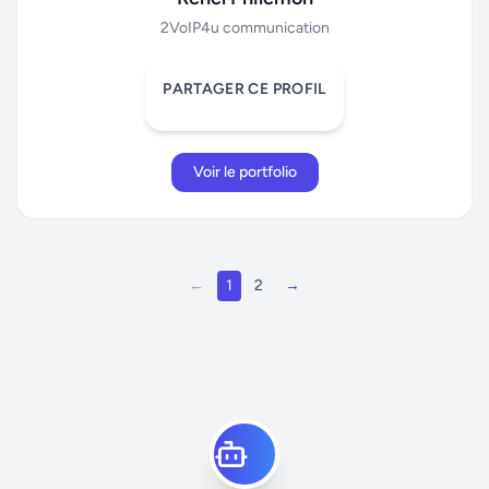
2VoIP4u communication
PARTAGER CE PROFIL
Voir le portfolio
←
1
2
→